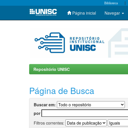
|
Biblioteca
Página inicial
Navegar
Skip
navigation
Repositório UNISC
Página de Busca
Buscar em:
por
Filtros correntes: