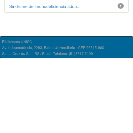
Síndrome de imunodeficiência adqu...
1
Bibliotecas UNISC
Av. Independência, 2293, Bairro Universitário - CEP 96815-900
Santa Cruz do Sul - RS / Brasil. Telefone: (51)3717.7409