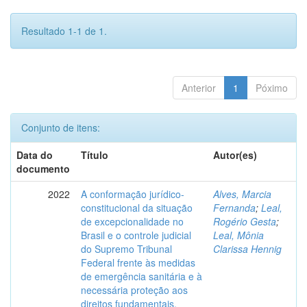
Resultado 1-1 de 1.
Anterior
1
Póximo
Conjunto de itens:
Data do
Título
Autor(es)
documento
2022
A conformação jurídico-
Alves, Marcia
constitucional da situação
Fernanda
;
Leal,
de excepcionalidade no
Rogério Gesta
;
Brasil e o controle judicial
Leal, Mônia
do Supremo Tribunal
Clarissa Hennig
Federal frente às medidas
de emergência sanitária e à
necessária proteção aos
direitos fundamentais.