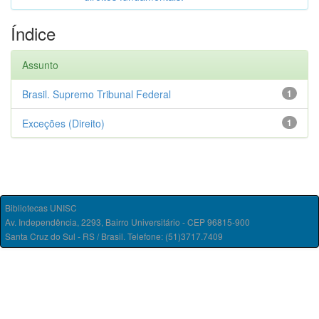
Índice
Assunto
Brasil. Supremo Tribunal Federal
1
Exceções (Direito)
1
Bibliotecas UNISC
Av. Independência, 2293, Bairro Universitário - CEP 96815-900
Santa Cruz do Sul - RS / Brasil. Telefone: (51)3717.7409