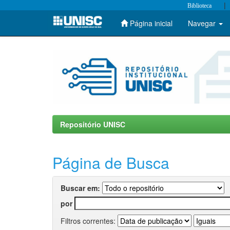
|
Biblioteca
Página inicial
Navegar
Skip
navigation
Repositório UNISC
Página de Busca
Buscar em:
por
Filtros correntes: