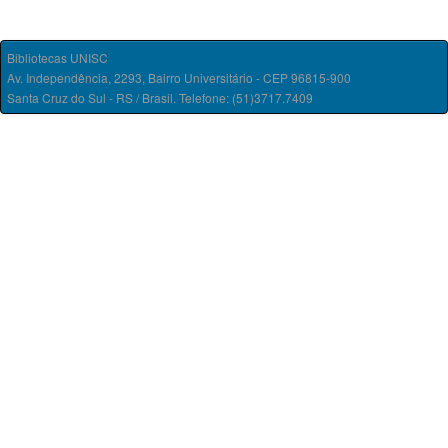
Bibliotecas UNISC
Av. Independência, 2293, Bairro Universitário - CEP 96815-900
Santa Cruz do Sul - RS / Brasil. Telefone: (51)3717.7409