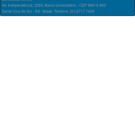
Av. Independência, 2293, Bairro Universitário - CEP 96815-900
Santa Cruz do Sul - RS / Brasil. Telefone: (51)3717.7409