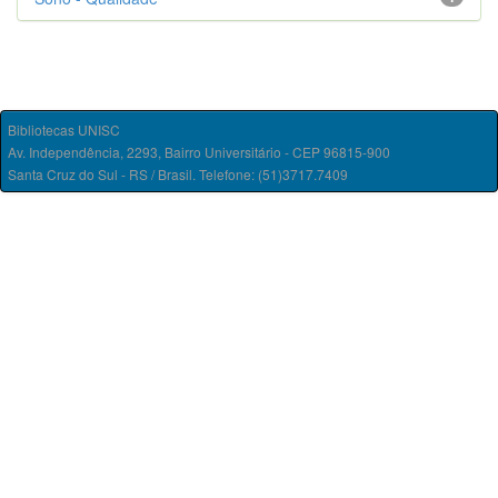
Bibliotecas UNISC
Av. Independência, 2293, Bairro Universitário - CEP 96815-900
Santa Cruz do Sul - RS / Brasil. Telefone: (51)3717.7409