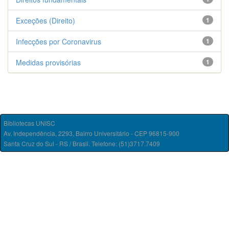
Exceções (Direito)
1
Infecções por Coronavirus
1
Medidas provisórias
1
Bibliotecas UNISC
Av. Independência, 2293, Bairro Universitário - CEP 96815-900
Santa Cruz do Sul - RS / Brasil. Telefone: (51)3717.7409