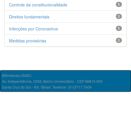
Controle da constitucionalidade
1
Direitos fundamentais
1
Infecções por Coronavirus
1
Medidas provisórias
1
Bibliotecas UNISC
Av. Independência, 2293, Bairro Universitário - CEP 96815-900
Santa Cruz do Sul - RS / Brasil. Telefone: (51)3717.7409