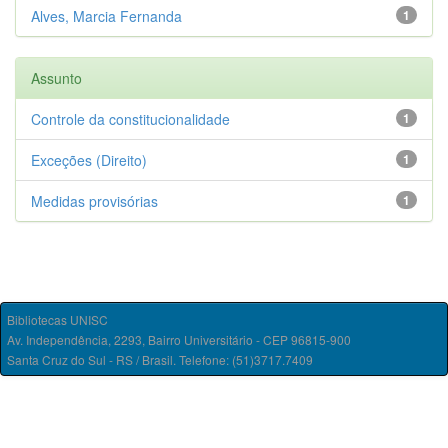
Alves, Marcia Fernanda
1
Assunto
Controle da constitucionalidade
1
Exceções (Direito)
1
Medidas provisórias
1
Bibliotecas UNISC
Av. Independência, 2293, Bairro Universitário - CEP 96815-900
Santa Cruz do Sul - RS / Brasil. Telefone: (51)3717.7409