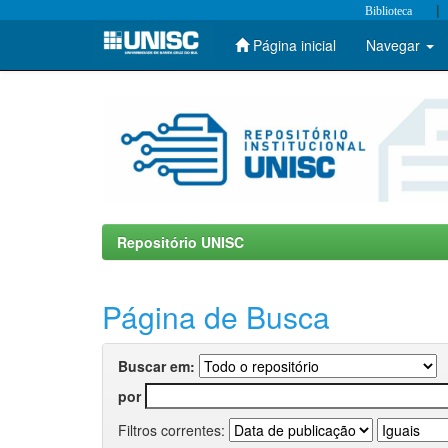
|
Biblioteca
Página inicial
Navegar
Skip
navigation
Repositório UNISC
Página de Busca
Buscar em:
por
Filtros correntes: