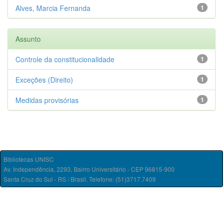
Alves, Marcia Fernanda
1
Assunto
Controle da constitucionalidade
1
Exceções (Direito)
1
Medidas provisórias
1
Bibliotecas UNISC
Av. Independência, 2293, Bairro Universitário - CEP 96815-900
Santa Cruz do Sul - RS / Brasil. Telefone: (51)3717.7409