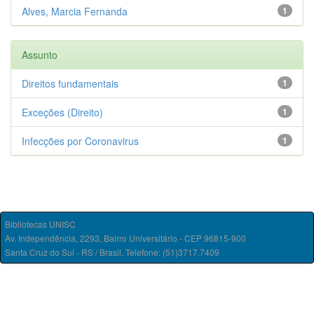
Alves, Marcia Fernanda
1
Assunto
Direitos fundamentais
1
Exceções (Direito)
1
Infecções por Coronavirus
1
Bibliotecas UNISC
Av. Independência, 2293, Bairro Universitário - CEP 96815-900
Santa Cruz do Sul - RS / Brasil. Telefone: (51)3717.7409