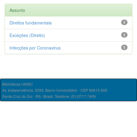
Assunto
Direitos fundamentais
1
Exceções (Direito)
1
Infecções por Coronavirus
1
Bibliotecas UNISC
Av. Independência, 2293, Bairro Universitário - CEP 96815-900
Santa Cruz do Sul - RS / Brasil. Telefone: (51)3717.7409