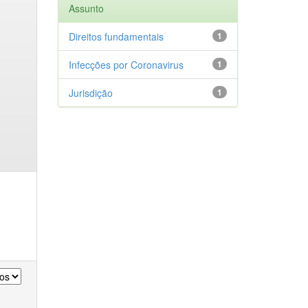
Assunto
Direitos fundamentais
1
Infecções por Coronavirus
1
Jurisdição
1