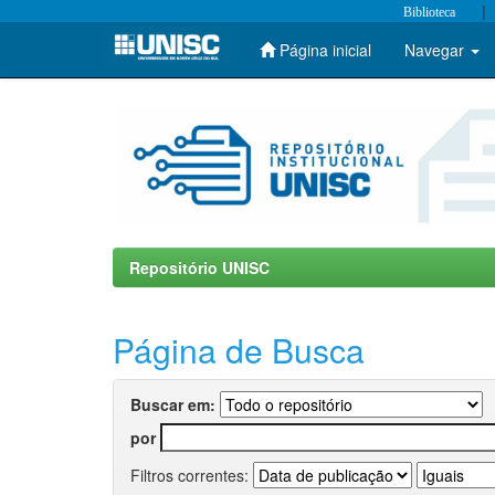
|
Biblioteca
Página inicial
Navegar
Skip
navigation
Repositório UNISC
Página de Busca
Buscar em:
por
Filtros correntes: