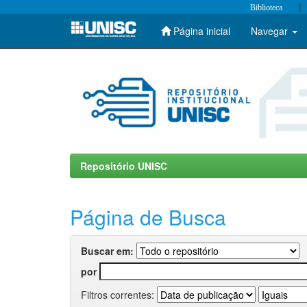
|
Biblioteca
Página inicial
Navegar
Skip
navigation
Repositório UNISC
Página de Busca
Buscar em:
por
Filtros correntes: