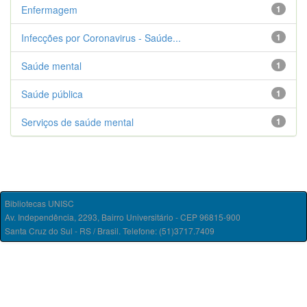
Enfermagem
1
Infecções por Coronavirus - Saúde...
1
Saúde mental
1
Saúde pública
1
Serviços de saúde mental
1
Bibliotecas UNISC
Av. Independência, 2293, Bairro Universitário - CEP 96815-900
Santa Cruz do Sul - RS / Brasil. Telefone: (51)3717.7409