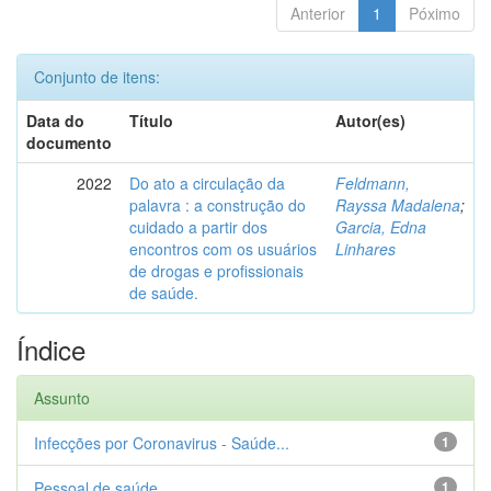
Anterior
1
Póximo
Conjunto de itens:
Data do
Título
Autor(es)
documento
2022
Do ato a circulação da
Feldmann,
palavra : a construção do
Rayssa Madalena
;
cuidado a partir dos
Garcia, Edna
encontros com os usuários
Linhares
de drogas e profissionais
de saúde.
Índice
Assunto
Infecções por Coronavirus - Saúde...
1
Pessoal de saúde
1