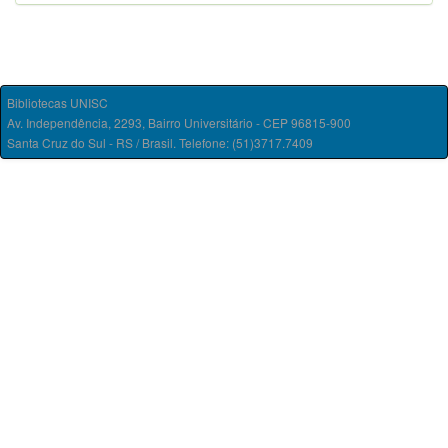
Bibliotecas UNISC
Av. Independência, 2293, Bairro Universitário - CEP 96815-900
Santa Cruz do Sul - RS / Brasil. Telefone: (51)3717.7409