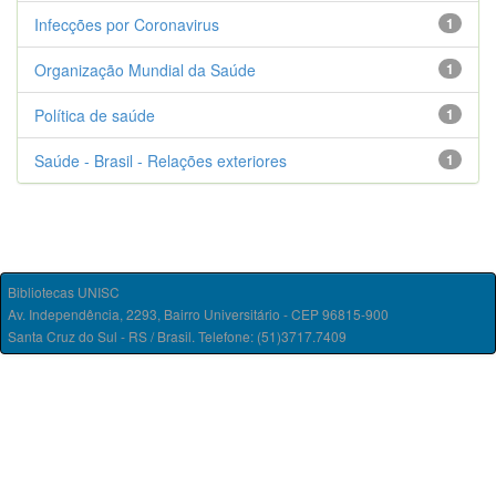
Infecções por Coronavirus
1
Organização Mundial da Saúde
1
Política de saúde
1
Saúde - Brasil - Relações exteriores
1
Bibliotecas UNISC
Av. Independência, 2293, Bairro Universitário - CEP 96815-900
Santa Cruz do Sul - RS / Brasil. Telefone: (51)3717.7409