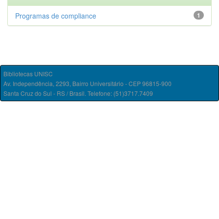
Programas de compliance
1
Bibliotecas UNISC
Av. Independência, 2293, Bairro Universitário - CEP 96815-900
Santa Cruz do Sul - RS / Brasil. Telefone: (51)3717.7409