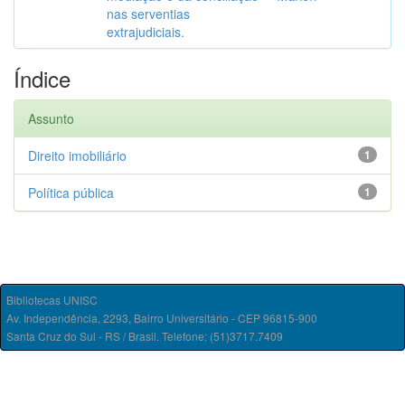
nas serventias
extrajudiciais.
Índice
Assunto
Direito imobiliário
1
Política pública
1
Bibliotecas UNISC
Av. Independência, 2293, Bairro Universitário - CEP 96815-900
Santa Cruz do Sul - RS / Brasil. Telefone: (51)3717.7409