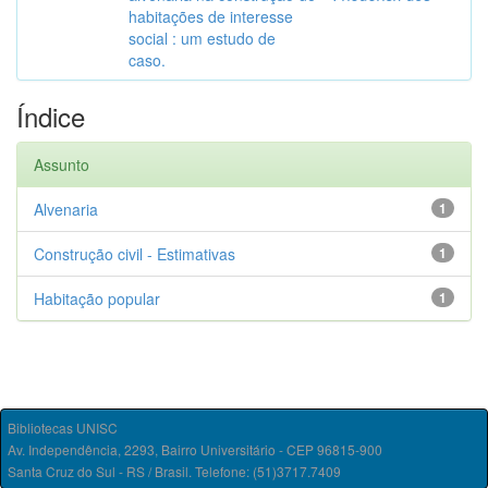
habitações de interesse
social : um estudo de
caso.
Índice
Assunto
Alvenaria
1
Construção civil - Estimativas
1
Habitação popular
1
Bibliotecas UNISC
Av. Independência, 2293, Bairro Universitário - CEP 96815-900
Santa Cruz do Sul - RS / Brasil. Telefone: (51)3717.7409