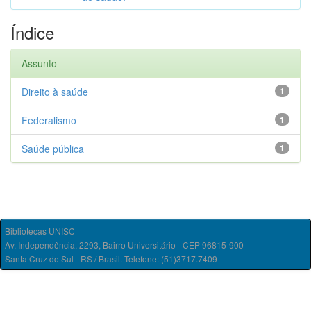
Índice
Assunto
Direito à saúde
1
Federalismo
1
Saúde pública
1
Bibliotecas UNISC
Av. Independência, 2293, Bairro Universitário - CEP 96815-900
Santa Cruz do Sul - RS / Brasil. Telefone: (51)3717.7409