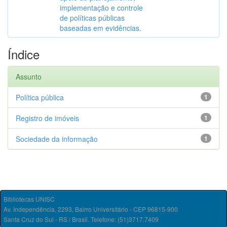
implementação e controle
de políticas públicas
baseadas em evidências.
Índice
Assunto
Política pública
1
Registro de imóveis
1
Sociedade da informação
1
Bibliotecas UNISC
Av. Independência, 2293, Bairro Universitário - CEP 96815-900
Santa Cruz do Sul - RS / Brasil. Telefone: (51)3717.7409