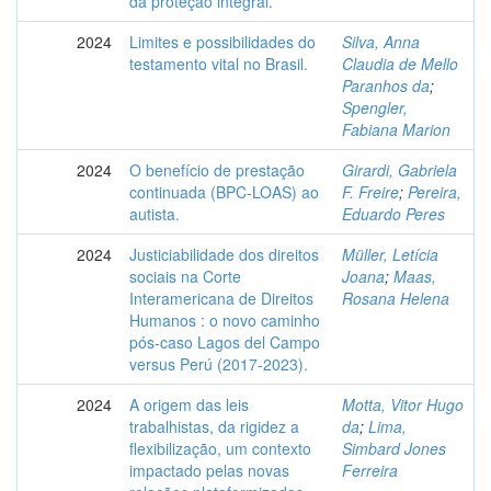
da proteção integral.
2024
Limites e possibilidades do
Silva, Anna
testamento vital no Brasil.
Claudia de Mello
Paranhos da
;
Spengler,
Fabiana Marion
2024
O benefício de prestação
Girardi, Gabriela
continuada (BPC-LOAS) ao
F. Freire
;
Pereira,
autista.
Eduardo Peres
2024
Justiciabilidade dos direitos
Müller, Letícia
sociais na Corte
Joana
;
Maas,
Interamericana de Direitos
Rosana Helena
Humanos : o novo caminho
pós-caso Lagos del Campo
versus Perú (2017-2023).
2024
A origem das leis
Motta, Vitor Hugo
trabalhistas, da rigidez a
da
;
Lima,
flexibilização, um contexto
Simbard Jones
impactado pelas novas
Ferreira