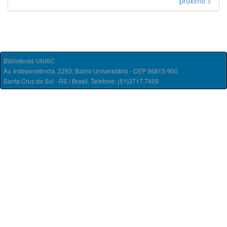
próximo >
Bibliotecas UNISC
Av. Independência, 2293, Bairro Universitário - CEP 96815-900
Santa Cruz do Sul - RS / Brasil. Telefone: (51)3717.7409