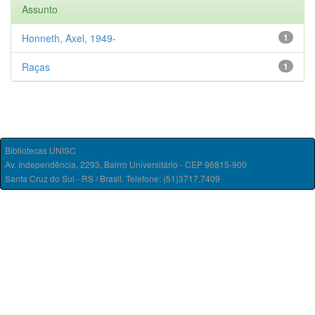
Assunto
Honneth, Axel, 1949-
1
Raças
1
Bibliotecas UNISC
Av. Independência, 2293, Bairro Universitário - CEP 96815-900
Santa Cruz do Sul - RS / Brasil. Telefone: (51)3717.7409