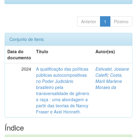
Anterior
1
Póximo
Conjunto de itens:
Data do
Título
Autor(es)
documento
2024
A qualificação das políticas
Estivalet, Josiane
públicas autocompositivas
Caleffi
;
Costa,
no Poder Judiciário
Marli Marlene
brasileiro pela
Moraes da
transversalidade de gênero
e raça : uma abordagem a
partir das teorias de Nancy
Fraser e Axel Honneth.
Índice