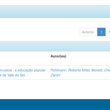
Anterior
1
Autor(es)
a musical : a educação popular
Pohlmann, Roberto Kittel
;
Moretti, Ch
a de Vale do Sol.
Zanini