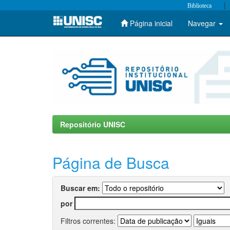
|
Biblioteca
Página inicial
Navegar
Skip
navigation
Repositório UNISC
Página de Busca
Buscar em:
por
Filtros correntes: