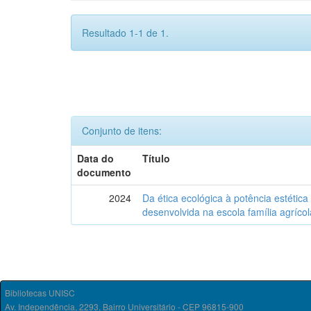
Resultado 1-1 de 1.
Conjunto de itens:
Data do
Título
documento
2024
Da ética ecológica à potência estétic
desenvolvida na escola família agrícol
Bibliotecas UNISC
Av. Independência, 2293, Bairro Universitário - CEP 96815-900