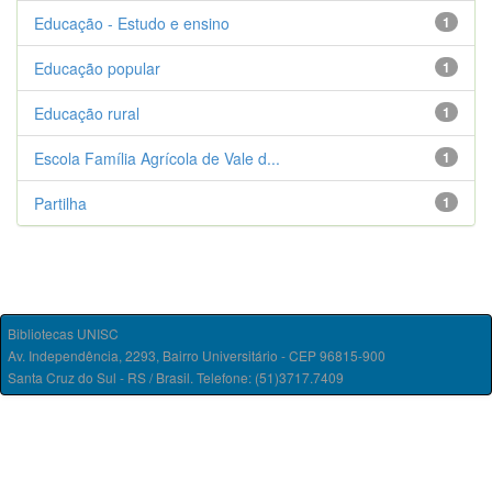
Educação - Estudo e ensino
1
Educação popular
1
Educação rural
1
Escola Família Agrícola de Vale d...
1
Partilha
1
Bibliotecas UNISC
Av. Independência, 2293, Bairro Universitário - CEP 96815-900
Santa Cruz do Sul - RS / Brasil. Telefone: (51)3717.7409