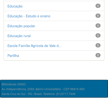
Educação
1
Educação - Estudo e ensino
1
Educação popular
1
Educação rural
1
Escola Família Agrícola de Vale d...
1
Partilha
1
Bibliotecas UNISC
Av. Independência, 2293, Bairro Universitário - CEP 96815-900
Santa Cruz do Sul - RS / Brasil. Telefone: (51)3717.7409