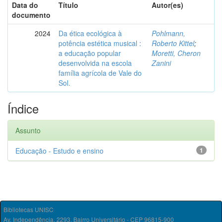
Data do
Título
Autor(es)
documento
2024
Da ética ecológica à
Pohlmann,
potência estética musical :
Roberto Kittel
;
a educação popular
Moretti, Cheron
desenvolvida na escola
Zanini
família agrícola de Vale do
Sol.
Índice
Assunto
Educação - Estudo e ensino
1
Bibliotecas UNISC
Av. Independência, 2293, Bairro Universitário - CEP 96815-900