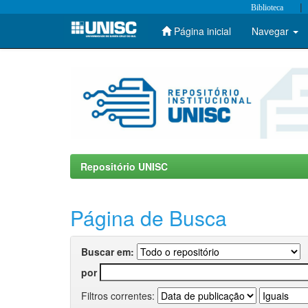
|
Biblioteca
Página inicial
Navegar
Skip
navigation
Repositório UNISC
Página de Busca
Buscar em:
por
Filtros correntes: