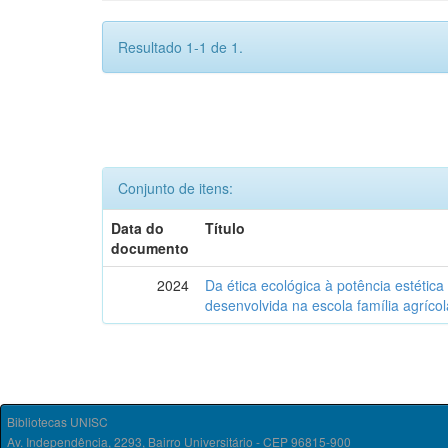
Resultado 1-1 de 1.
Conjunto de itens:
Data do
Título
documento
2024
Da ética ecológica à potência estétic
desenvolvida na escola família agrícol
Bibliotecas UNISC
Av. Independência, 2293, Bairro Universitário - CEP 96815-900