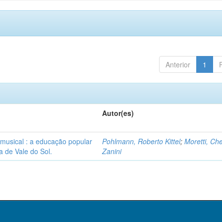
Anterior
1
Autor(es)
a musical : a educação popular
Pohlmann, Roberto Kittel
;
Moretti, Ch
a de Vale do Sol.
Zanini