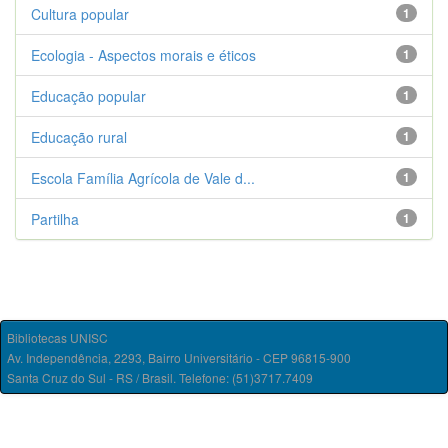
Cultura popular
1
Ecologia - Aspectos morais e éticos
1
Educação popular
1
Educação rural
1
Escola Família Agrícola de Vale d...
1
Partilha
1
Bibliotecas UNISC
Av. Independência, 2293, Bairro Universitário - CEP 96815-900
Santa Cruz do Sul - RS / Brasil. Telefone: (51)3717.7409