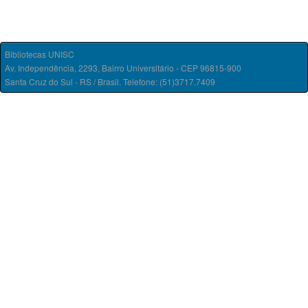
Bibliotecas UNISC
Av. Independência, 2293, Bairro Universitário - CEP 96815-900
Santa Cruz do Sul - RS / Brasil. Telefone: (51)3717.7409