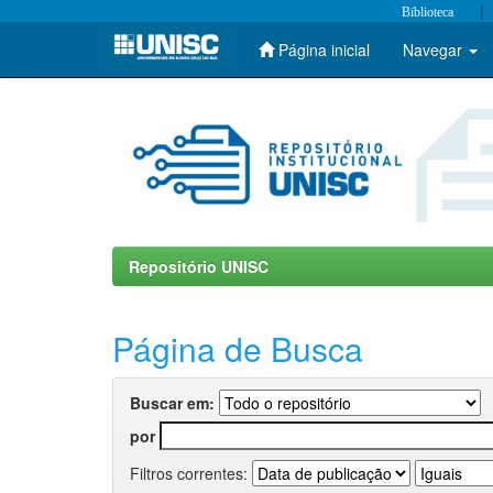
|
Biblioteca
Página inicial
Navegar
Skip
navigation
Repositório UNISC
Página de Busca
Buscar em:
por
Filtros correntes: