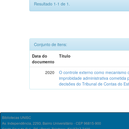
Resultado 1-1 de 1.
Conjunto de itens:
Data do
Título
documento
2020
O controle externo como mecanismo 
improbidade administrativa cometida po
decisões do Tribunal de Contas do Es
Bibliotecas UNISC
Av. Independência, 2293, Bairro Universitário - CEP 96815-900
Santa Cruz do Sul - RS / Brasil. Telefone: (51)3717.7409