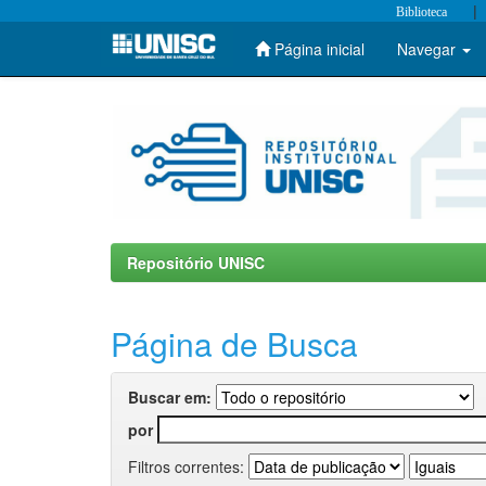
|
Biblioteca
Página inicial
Navegar
Skip
navigation
Repositório UNISC
Página de Busca
Buscar em:
por
Filtros correntes: