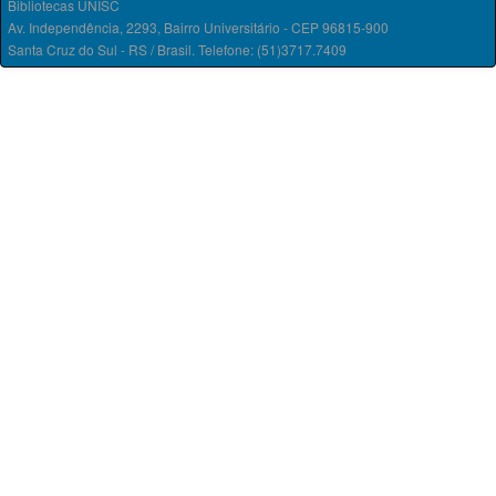
Bibliotecas UNISC
Av. Independência, 2293, Bairro Universitário - CEP 96815-900
Santa Cruz do Sul - RS / Brasil. Telefone: (51)3717.7409