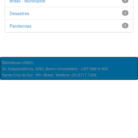
Brasil - Municípios
1
Desastres
1
Pandemias
1
Bibliotecas UNISC
Av. Independência, 2293, Bairro Universitário - CEP 96815-900
Santa Cruz do Sul - RS / Brasil. Telefone: (51)3717.7409