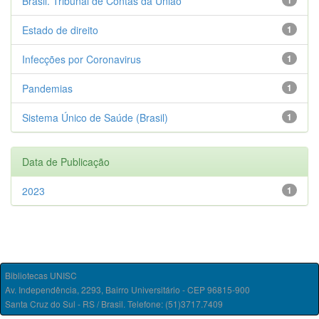
Brasil. Tribunal de Contas da União
1
Estado de direito
1
Infecções por Coronavirus
1
Pandemias
1
Sistema Único de Saúde (Brasil)
1
Data de Publicação
2023
1
Bibliotecas UNISC
Av. Independência, 2293, Bairro Universitário - CEP 96815-900
Santa Cruz do Sul - RS / Brasil. Telefone: (51)3717.7409