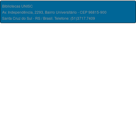
Bibliotecas UNISC
Av. Independência, 2293, Bairro Universitário - CEP 96815-900
Santa Cruz do Sul - RS / Brasil. Telefone: (51)3717.7409