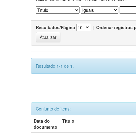
Resultados/Página
|
Ordenar registros 
Resultado 1-1 de 1.
Conjunto de itens:
Data do
Título
documento