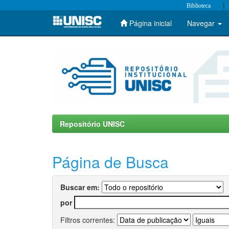
|
Biblioteca
Página inicial
Navegar
Skip
navigation
Repositório UNISC
Página de Busca
Buscar em:
por
Filtros correntes: