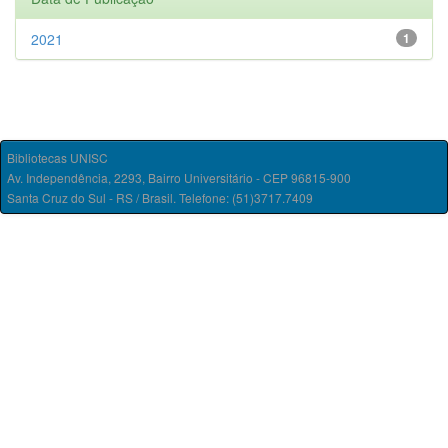
2021
1
Bibliotecas UNISC
Av. Independência, 2293, Bairro Universitário - CEP 96815-900
Santa Cruz do Sul - RS / Brasil. Telefone: (51)3717.7409