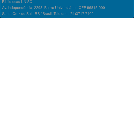
Bibliotecas UNISC
Av. Independência, 2293, Bairro Universitário - CEP 96815-900
Santa Cruz do Sul - RS / Brasil. Telefone: (51)3717.7409