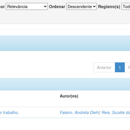
por
Ordenar
Registro(s)
Anterior
1
Autor(es)
 trabalho.
Faleiro, Andréia Diehl
;
Reis, Suzéte da