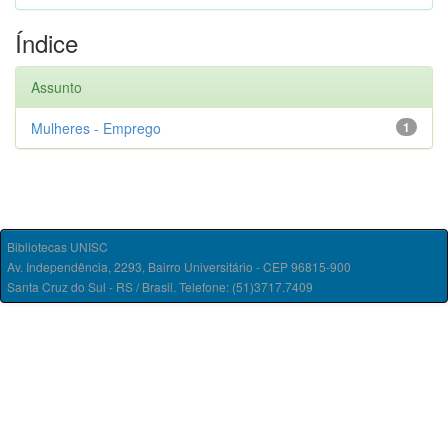
Índice
Assunto
Mulheres - Emprego
1
Bibliotecas UNISC
Av. Independência, 2293, Bairro Universitário - CEP 96815-900
Santa Cruz do Sul - RS / Brasil. Telefone: (51)3717.7409