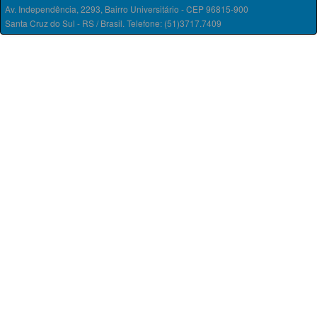
Av. Independência, 2293, Bairro Universitário - CEP 96815-900
Santa Cruz do Sul - RS / Brasil. Telefone: (51)3717.7409