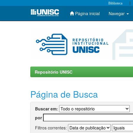
|
Biblioteca
Página inicial
Navegar
Skip
navigation
Repositório UNISC
Página de Busca
Buscar em:
por
Filtros correntes: