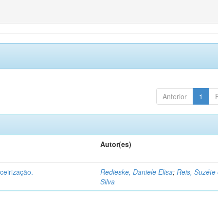
Anterior
1
Autor(es)
ceirização.
Redieske, Daniele Elisa
;
Reis, Suzéte
Silva