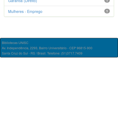
Garantia (Direito)
1
Mulheres - Emprego
1
Bibliotecas UNISC
Av. Independência, 2293, Bairro Universitário - CEP 96815-900
Santa Cruz do Sul - RS / Brasil. Telefone: (51)3717.7409