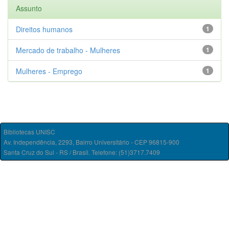
Assunto
Direitos humanos
1
Mercado de trabalho - Mulheres
1
Mulheres - Emprego
1
Bibliotecas UNISC
Av. Independência, 2293, Bairro Universitário - CEP 96815-900
Santa Cruz do Sul - RS / Brasil. Telefone: (51)3717.7409