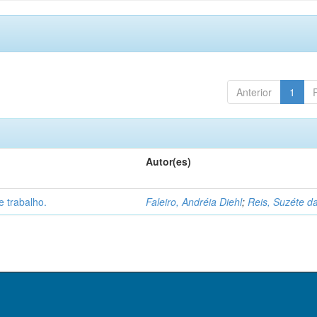
Anterior
1
Autor(es)
 trabalho.
Faleiro, Andréia Diehl
;
Reis, Suzéte da