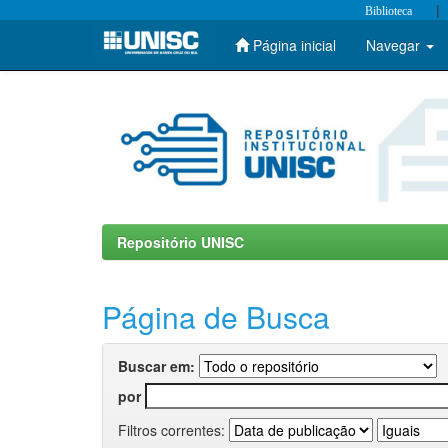
|
Biblioteca
Página inicial
Navegar
Skip
navigation
Repositório UNISC
Página de Busca
Buscar em:
por
Filtros correntes: