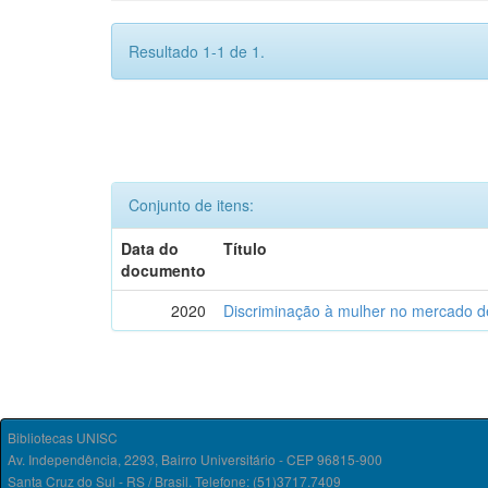
Resultado 1-1 de 1.
Conjunto de itens:
Data do
Título
documento
2020
Discriminação à mulher no mercado de
Bibliotecas UNISC
Av. Independência, 2293, Bairro Universitário - CEP 96815-900
Santa Cruz do Sul - RS / Brasil. Telefone: (51)3717.7409